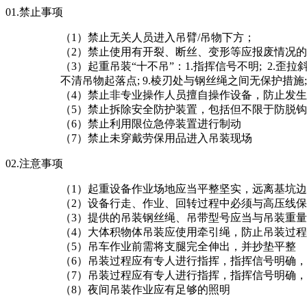
01.
禁止事项
（1）禁止无关人员进入吊臂/吊物下方；
（2）禁止使用有开裂、断丝、变形等应报废情况
（3）起重吊装“十不吊”：1.指挥信号不明; 2.歪拉斜
不清吊物起落点; 9.棱刃处与钢丝绳之间无保护措施; 
（4）禁止非专业操作人员擅自操作设备，防止发
（5）禁止拆除安全防护装置，包括但不限于防脱
（6）禁止利用限位急停装置进行制动
（7）禁止未穿戴劳保用品进入吊装现场
02.
注意事项
（1）起重设备作业场地应当平整坚实，远离基坑
（2）设备行走、作业、回转过程中必须与高压线
（3）提供的吊装钢丝绳、吊带型号应当与吊装重
（4）大体积物体吊装应使用牵引绳，防止吊装过
（5）吊车作业前需将支腿完全伸出，并抄垫平整
（6）吊装过程应有专人进行指挥，指挥信号明确
（7）吊装过程应有专人进行指挥，指挥信号明确
（8）夜间吊装作业应有足够的照明