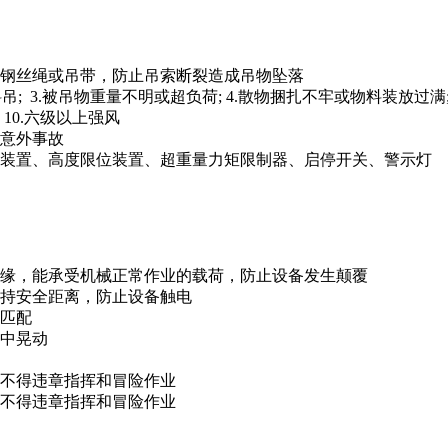
的钢丝绳或吊带，防止吊索断裂造成吊物坠落
吊; 3.被吊物重量不明或超负荷; 4.散物捆扎不牢或物料装放过满; 5
10.六级以上强风
生意外事故
钩装置、高度限位装置、超重量力矩限制器、启停开关、警示灯
边缘，能承受机械正常作业的载荷，防止设备发生颠覆
保持安全距离，防止设备触电
量匹配
程中晃动
，不得违章指挥和冒险作业
，不得违章指挥和冒险作业