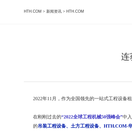
HTH.COM
>
新闻资讯
>
HTH.COM
连
2022
年11月，作为全国领先的一站式工程设备
在刚刚过去的
“2022
全球工程机械50强峰会”
中入
的
吊装工程设备、土方工程设备、HTH.COM-华