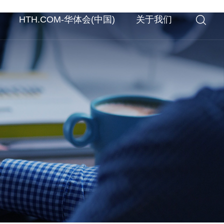
HTH.COM-华体会(中国)
关于我们