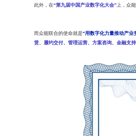
此外，在
“
第九届中国产业数字化大会”
上，众能
而众能联合的使命就是
“
用数字化力量推动产业
赁、履约交付、管理运营、方案咨询、金融支持