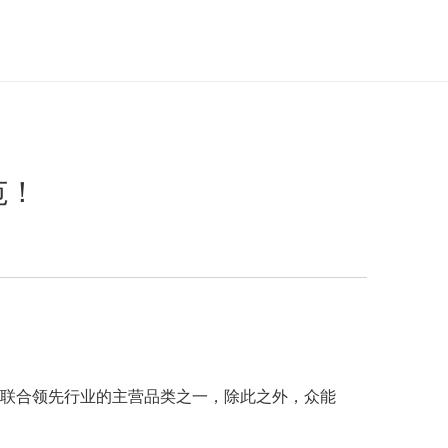
范！
联合领先行业的主营品类之一，除此之外，众能