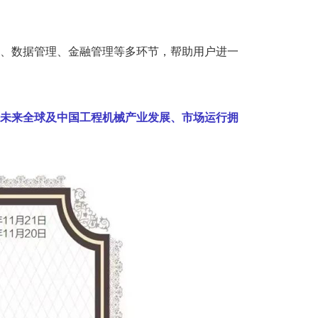
、数据管理、金融管理等多环节，帮助用户进一
未来全球及中国工程机械产业发展、市场运行拥