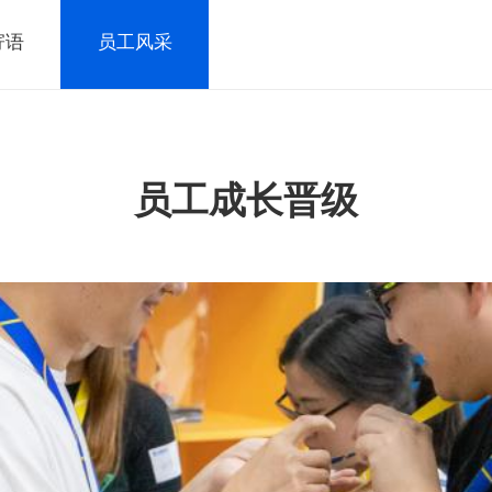
寄语
员工风采
员工成长晋级