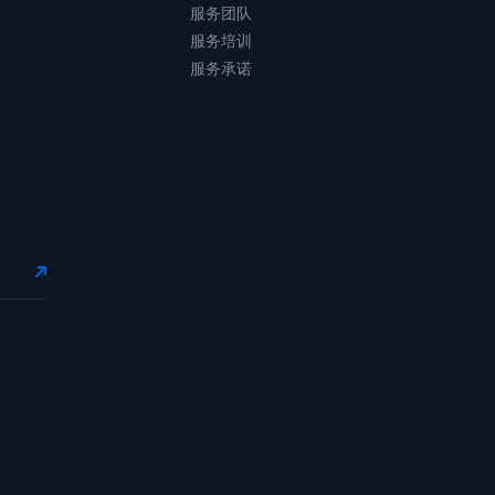
服务团队
服务培训
服务承诺