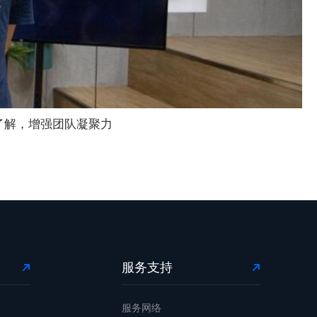
了解，增强团队凝聚力
服务支持
服务网络