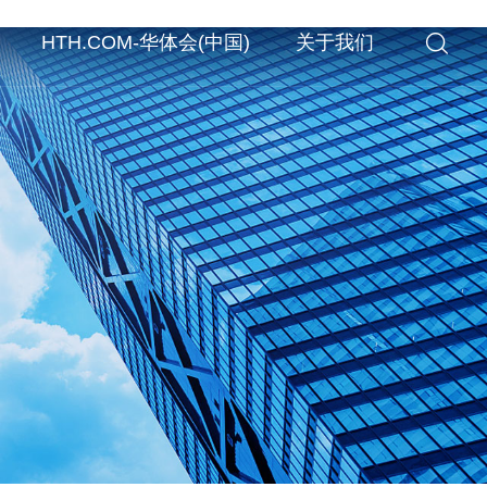
HTH.COM-华体会(中国)
关于我们