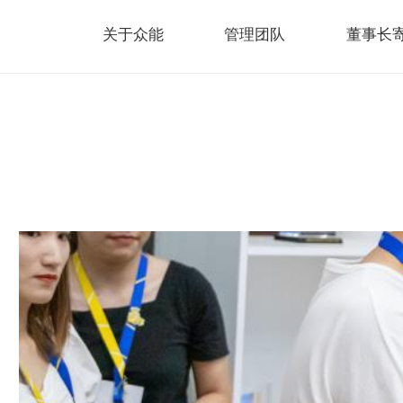
关于众能
管理团队
董事长