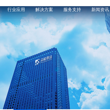
行业应用
解决方案
服务支持
新闻资讯