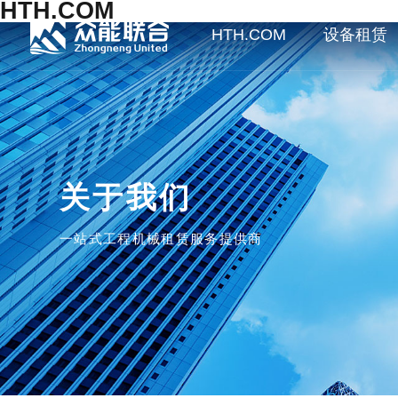
HTH.COM
HTH.COM
设备租赁
关于我们
一站式工程机械租赁服务提供商