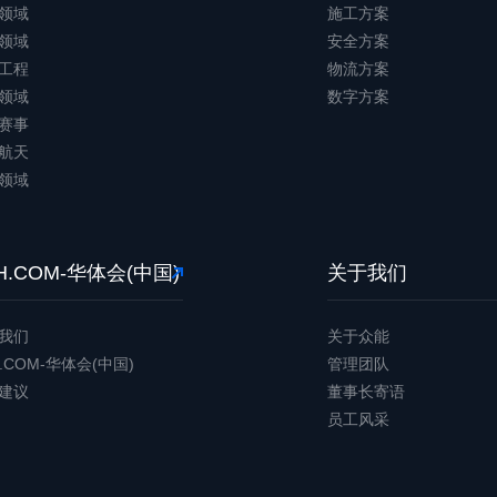
领域
施工方案
领域
安全方案
工程
物流方案
领域
数字方案
赛事
航天
领域
H.COM-华体会(中国)
关于我们
我们
关于众能
.COM-华体会(中国)
管理团队
建议
董事长寄语
员工风采